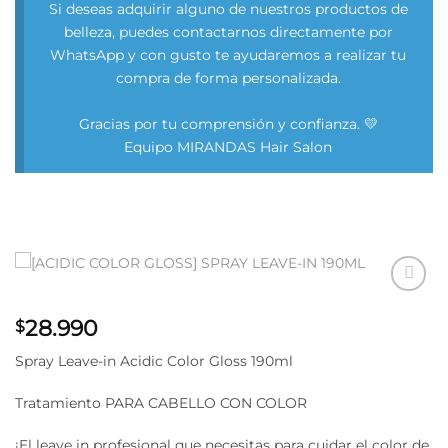
Si deseas adquirir alguno de nuestros productos de
belleza, puedes contactarnos directamente por
WhatsApp y con gusto te ayudaremos a realizar tu
compra de forma personalizada.
Gracias por tu comprensión y confianza. 💛
Equipo MIRANDAS Hair Salon
Añadir
28.990
a la
$
lista
de
Spray Leave-in Acidic Color Gloss 190ml
deseos
Tratamiento PARA CABELLO CON COLOR
¡El leave in profesional que necesitas para cuidar el color de