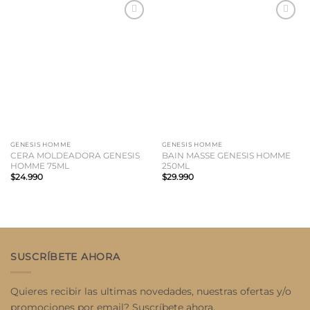
Añadir
Añadir
a la
a la
lista
lista
de
de
deseos
deseos
GENESIS HOMME
GENESIS HOMME
CERA MOLDEADORA GENESIS
BAIN MASSE GENESIS HOMME
HOMME 75ML
250ML
$
24.990
$
29.990
SUSCRÍBETE AHORA
Quieres recibir las ultimas novedades, nuestras ofertas y/o
promociones por email? Suscríbete ahora.