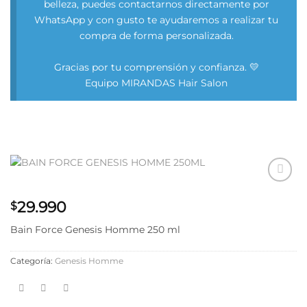
belleza, puedes contactarnos directamente por
WhatsApp y con gusto te ayudaremos a realizar tu
compra de forma personalizada.
Gracias por tu comprensión y confianza. 💛
Equipo MIRANDAS Hair Salon
Añadir
29.990
a la
$
lista
de
Bain Force Genesis Homme 250 ml
deseos
Categoría:
Genesis Homme