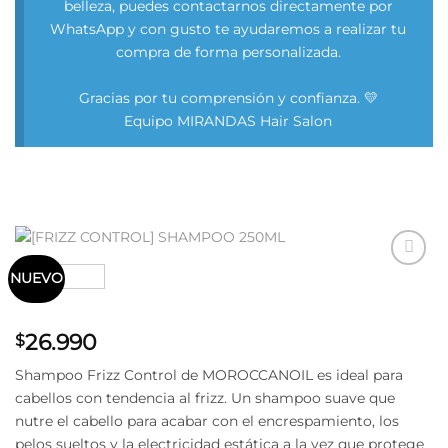
belleza, puedes contactarnos directamente por
WhatsApp y con gusto te ayudaremos a realizar tu
compra de forma personalizada.
Gracias por tu comprensión y confianza. 💛
Equipo MIRANDAS Hair Salon
NUEVO
Añadir
a la
lista
de
26.990
$
deseos
Shampoo Frizz Control de MOROCCANOIL es ideal para
cabellos con tendencia al frizz. Un shampoo suave que
nutre el cabello para acabar con el encrespamiento, los
pelos sueltos y la electricidad estática a la vez que protege