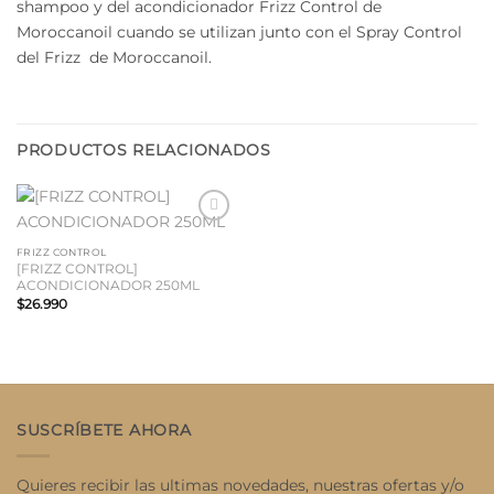
shampoo y del acondicionador Frizz Control de
Moroccanoil cuando se utilizan junto con el Spray Control
del Frizz de Moroccanoil.
PRODUCTOS RELACIONADOS
Añadir
a la
FRIZZ CONTROL
lista
[FRIZZ CONTROL]
de
ACONDICIONADOR 250ML
deseos
$
26.990
SUSCRÍBETE AHORA
Quieres recibir las ultimas novedades, nuestras ofertas y/o