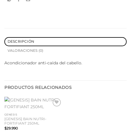
DESCRIPCIÓN
VALORACIONES (0)
Acondicionador anti-caída del cabello.
PRODUCTOS RELACIONADOS
Añadir
a la
GENESIS
lista
[GENESIS] BAIN NUTRI-
de
FORTIFIANT 250ML
deseos
$
29.990