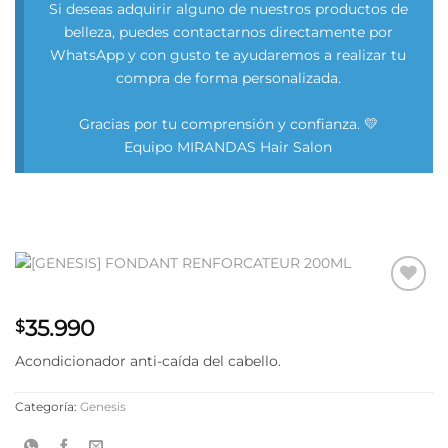
Si deseas adquirir alguno de nuestros productos de
belleza, puedes contactarnos directamente por
WhatsApp y con gusto te ayudaremos a realizar tu
compra de forma personalizada.
Gracias por tu comprensión y confianza. 💛
Equipo MIRANDAS Hair Salon
Añadir
35.990
a la
$
lista
de
Acondicionador anti-caída del cabello.
deseos
Categoría:
Genesis