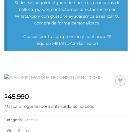
Si deseas adquirir alguno de nuestros productos de
belleza, puedes contactarnos directamente por
WhatsApp y con gusto te ayudaremos a realizar tu
compra de forma personalizada.
Gracias por tu comprensión y confianza. 💛
Equipo MIRANDAS Hair Salon
Añadir
45.990
a la
$
lista
de
Máscara regeneradora anti-caída del cabello.
deseos
Categoría:
Genesis