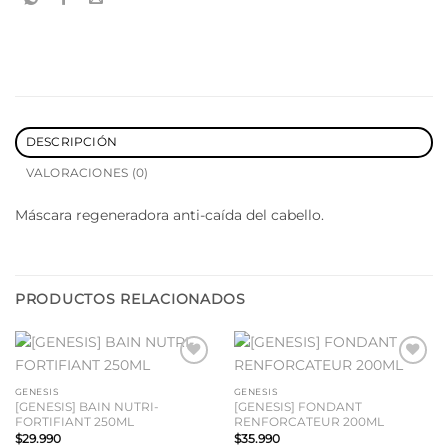
DESCRIPCIÓN
VALORACIONES (0)
Máscara regeneradora anti-caída del cabello.
PRODUCTOS RELACIONADOS
Añadir
Añadir
a la
a la
GENESIS
GENESIS
lista
lista
[GENESIS] BAIN NUTRI-
[GENESIS] FONDANT
de
de
FORTIFIANT 250ML
RENFORCATEUR 200ML
deseos
deseos
$
29.990
$
35.990